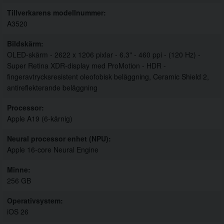
Tillverkarens modellnummer
A3520
Bildskärm
OLED-skärm - 2622 x 1206 pixlar - 6.3" - 460 ppi - (120 Hz) -
Super Retina XDR-display med ProMotion - HDR -
fingeravtrycksresistent oleofobisk beläggning, Ceramic Shield 2,
antireflekterande beläggning
Processor
Apple A19 (6-kärnig)
Neural processor enhet (NPU)
Apple 16-core Neural Engine
Minne
256 GB
Operativsystem
iOS 26