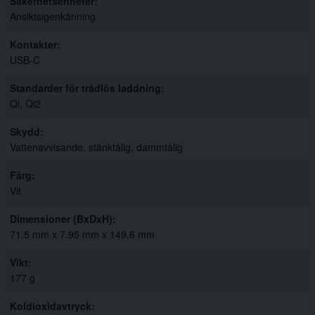
Säkerhetsenheter
Ansiktsigenkänning
Kontakter
USB-C
Standarder för trådlös laddning
Qi, Qi2
Skydd
Vattenavvisande, stänktålig, dammtålig
Färg
Vit
Dimensioner (BxDxH)
71.5 mm x 7.95 mm x 149.6 mm
Vikt
177 g
Koldioxidavtryck