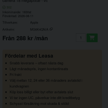
camera 18 megapixlar - vit
302
Inkommande
1830st
Förväntad
2026-08-11
Tillverkare
Apple
Artikelnr
MG6K4QN/A
Lägg i kundvagn
från
288 kr
/mån
Fördelar med Leasa
Snabb leverans – oftast nästa dag
Lågt månadspris, ingen kontantinsats
Fri frakt
Välj mellan 12, 24 eller 36 månaders avtalstid i
kundvagnen
Köp loss billigt eller byt efter avtalets slut
Vi tar ingen UC, påverkar inte ditt kreditbetyg
Schysst försäkring mot skada & stöld