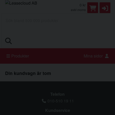
0 kr
exkl moms
Sök
Produkter
Mina sidor
Din kundvagn är tom
Telefon
010-510 19 11
Kundservice