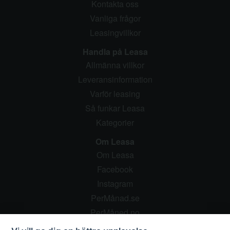
Kontakta oss
Vanliga frågor
Leasingvillkor
Handla på Leasa
Allmänna villkor
Leveransinformation
Varför leasing
Så funkar Leasa
Kategorier
Om Leasa
Om Leasa
Facebook
Instagram
PerMånad.se
PerMåned.no
Pressrum