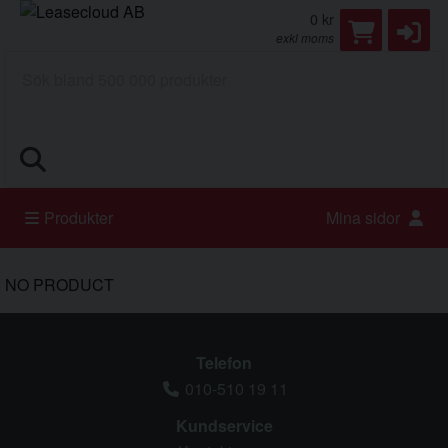
0 kr
exkl moms
Sök
Produkter
Mina sidor
NO PRODUCT
Telefon
010-510 19 11
Kundservice