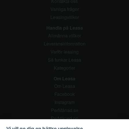
Kontakta oss
Vanliga frågor
Leasingvillkor
Handla på Leasa
Allmänna villkor
Leveransinformation
Varför leasing
Så funkar Leasa
Kategorier
Om Leasa
Om Leasa
Facebook
Instagram
PerMånad.se
PerMåned.no
Pressrum
Vi vill ge dig en bättre upplevelse